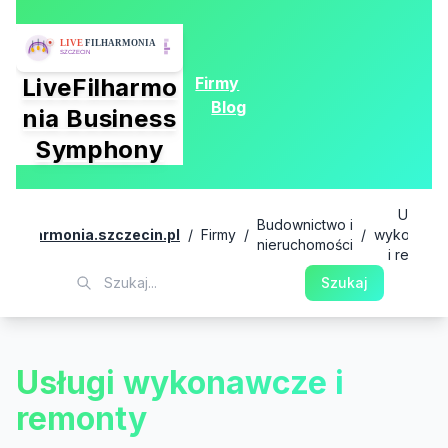
Firmy
LiveFilharmo
Blog
nia Business
Symphony
Usługi
Budownictwo i
ivefilharmonia.szczecin.pl
/
Firmy
/
/
wykonawc
nieruchomości
i remont
Szukaj
Usługi wykonawcze i
remonty