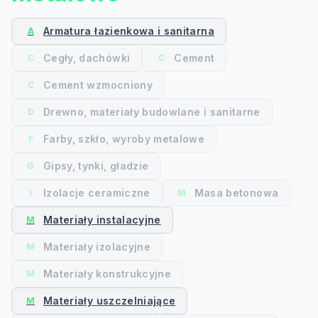
Armatura łazienkowa i sanitarna
A
Cegły, dachówki
Cement
C
C
Cement wzmocniony
C
Drewno, materiały budowlane i sanitarne
D
Farby, szkło, wyroby metalowe
F
Gipsy, tynki, gładzie
G
Izolacje ceramiczne
Masa betonowa
I
M
Materiały instalacyjne
M
Materiały izolacyjne
M
Materiały konstrukcyjne
M
Materiały uszczelniające
M