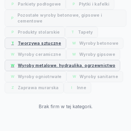
Parkiety podłogowe
Płytki i kafelki
P
P
Pozostałe wyroby betonowe, gipsowe i
P
cementowe
Produkty stolarskie
Tapety
P
T
Tworzywa sztuczne
Wyroby betonowe
T
W
Wyroby ceramiczne
Wyroby gipsowe
W
W
Wyroby metalowe, hydraulika, ogrzewnictwo
W
Wyroby ogniotrwałe
Wyroby sanitarne
W
W
Zaprawa murarska
Inne
Z
I
Brak firm w tej kategorii.