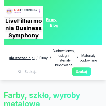
Firmy
LiveFilharmo
Blog
nia Business
Symphony
Budownictwo,
usługi i
Materiały
lharmonia.szczecin.pl
/
Firmy
/
/
/
materiały
budowlane
w
budowlane
me
Szukaj
Farby, szkło, wyroby
metalowe