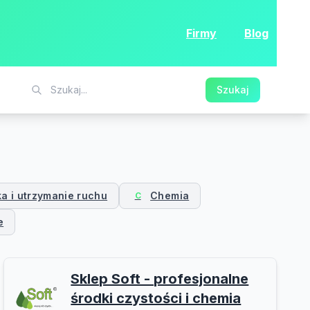
Firmy
Blog
Szukaj
ka i utrzymanie ruchu
Chemia
C
e
Sklep Soft - profesjonalne
środki czystości i chemia