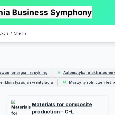
onia Business Symphony
ukcja
/
Chemia
owce, energia i recykling
Automatyka, elektrotechni
A
, klimatyzacja i wentylacja
Maszyny rolnicze i leśn
M
Materials for composite
production - C-L