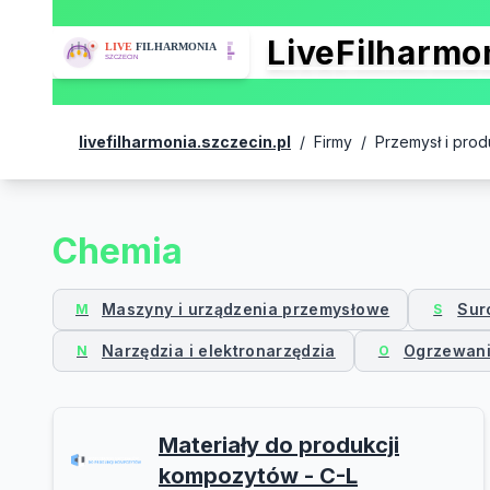
LiveFilharm
livefilharmonia.szczecin.pl
/
Firmy
/
Przemysł i prod
Chemia
Maszyny i urządzenia przemysłowe
Sur
M
S
Narzędzia i elektronarzędzia
Ogrzewanie
N
O
Materiały do produkcji
kompozytów - C-L