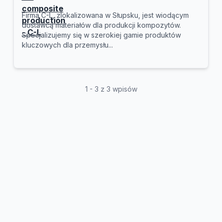
Firma C-L, zlokalizowana w Słupsku, jest wiodącym
dostawcą materiałów dla produkcji kompozytów.
Specjalizujemy się w szerokiej gamie produktów
kluczowych dla przemysłu...
1 - 3 z 3 wpisów