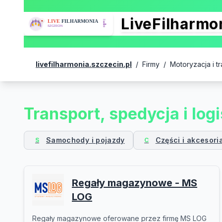
LiveFilharm
livefilharmonia.szczecin.pl
/
Firmy
/
Motoryzacja i t
Transport, spedycja i log
Samochody i pojazdy
Części i akcesori
S
C
Regały magazynowe - MS
LOG
Regały magazynowe oferowane przez firmę MS LOG