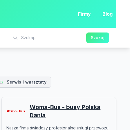
Firmy
Blog
Szukaj
Serwis i warsztaty
S
Woma-Bus - busy Polska
Dania
Nasza firma świadczy profesjonalne usługi przewozu