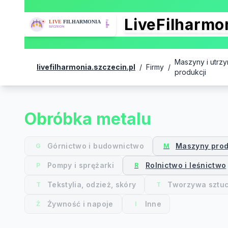
LiveFilharm
Maszyny i utrzy
livefilharmonia.szczecin.pl
/
Firmy
/
produkcji
Obróbka metalu
Górnictwo i budownictwo
Maszyny prod
G
M
Pompy i sprężarki
Rolnictwo i leśnictwo
P
R
Tekstylia, odzież, skóry
Tworzywa sztu
T
T
Żywność i napoje
Inne
Ż
I