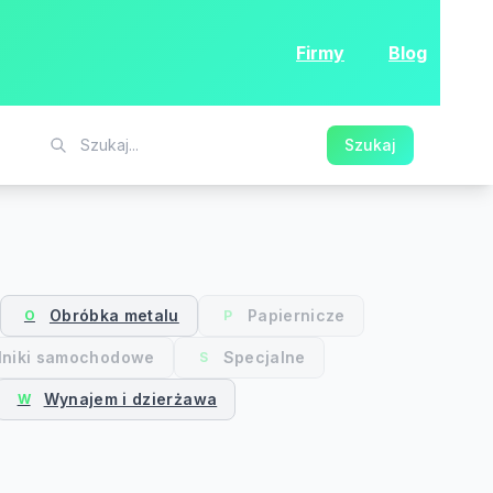
Firmy
Blog
Szukaj
Obróbka metalu
Papiernicze
O
P
lniki samochodowe
Specjalne
S
Wynajem i dzierżawa
W