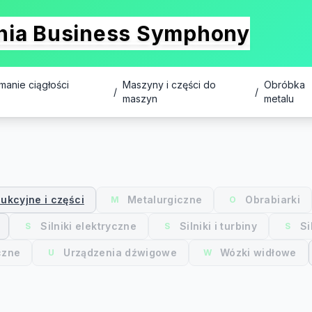
onia Business Symphony
manie ciągłości
Maszyny i części do
Obróbka
/
/
maszyn
metalu
ukcyjne i części
Metalurgiczne
Obrabiarki
M
O
Silniki elektryczne
Silniki i turbiny
Si
S
S
S
czne
Urządzenia dźwigowe
Wózki widłowe
U
W