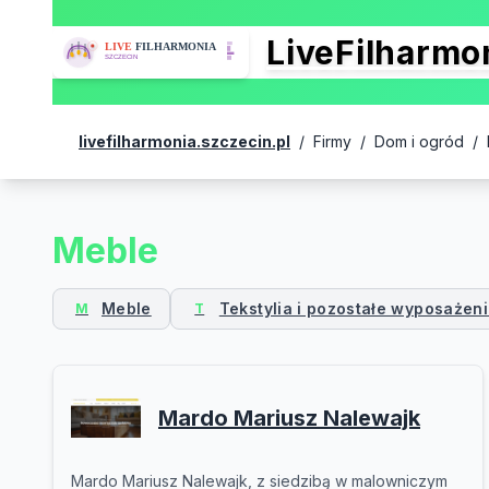
LiveFilharm
livefilharmonia.szczecin.pl
/
Firmy
/
Dom i ogród
/
Meble
Meble
Tekstylia i pozostałe wyposażen
M
T
Mardo Mariusz Nalewajk
Mardo Mariusz Nalewajk, z siedzibą w malowniczym