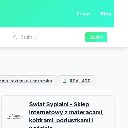
Firmy
Blog
Szukaj
nia, łazienka i ceramika
RTV i AGD
R
Świat Sypialni - Sklep
internetowy z materacami,
kołdrami, poduszkami i