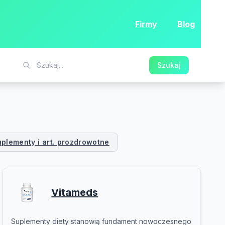
Firmy
Blog
Szukaj
uplementy i art. prozdrowotne
Vitameds
Suplementy diety stanowią fundament nowoczesnego