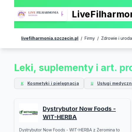
LiveFilharm
livefilharmonia.szczecin.pl
/
Firmy
/
Zdrowie i uroda
Leki, suplementy i art. p
Kosmetyki i pielęgnacja
Usługi medyczne
K
U
Dystrybutor Now Foods -
WIT-HERBA
Dystrybutor Now Foods - WIT-HERBA z Żeromina to