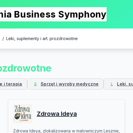
onia Business Symphony
/
Leki, suplementy i art. prozdrowotne
rozdrowotne
 i terapia
Sprzęt i wyroby medyczne
Leki, s
S
L
Zdrowa Ideya
Zdrowa Ideya, zlokalizowana w malowniczym Lesznie,