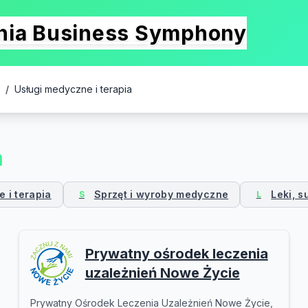
onia Business Symphony
/
Usługi medyczne i terapia
a
 i terapia
Sprzęt i wyroby medyczne
Leki, s
S
L
Prywatny ośrodek leczenia
uzależnień Nowe Życie
Prywatny Ośrodek Leczenia Uzależnień Nowe Życie,