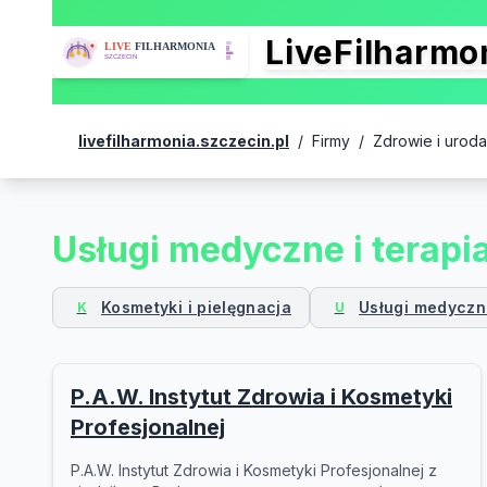
LiveFilharm
livefilharmonia.szczecin.pl
/
Firmy
/
Zdrowie i uroda
Usługi medyczne i terapi
Kosmetyki i pielęgnacja
Usługi medyczne
K
U
P.A.W. Instytut Zdrowia i Kosmetyki
Profesjonalnej
P.A.W. Instytut Zdrowia i Kosmetyki Profesjonalnej z