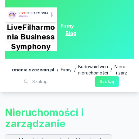
Firmy
LiveFilharmo
Blog
nia Business
Symphony
Budownictwo i
Nieruchomo
vefilharmonia.szczecin.pl
/
Firmy
/
/
nieruchomości
i zarządza
Szukaj
Nieruchomości i
zarządzanie