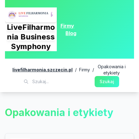
Firmy
LiveFilharmo
Blog
nia Business
Symphony
Opakowania i
livefilharmonia.szczecin.pl
/
Firmy
/
etykiety
Szukaj
Opakowania i etykiety