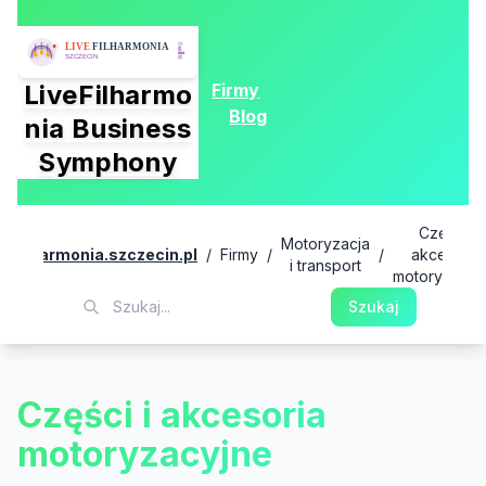
Firmy
LiveFilharmo
Blog
nia Business
Symphony
Części i
Motoryzacja
ivefilharmonia.szczecin.pl
/
Firmy
/
/
akcesoria
i transport
motoryzacyj
Szukaj
Części i akcesoria
motoryzacyjne