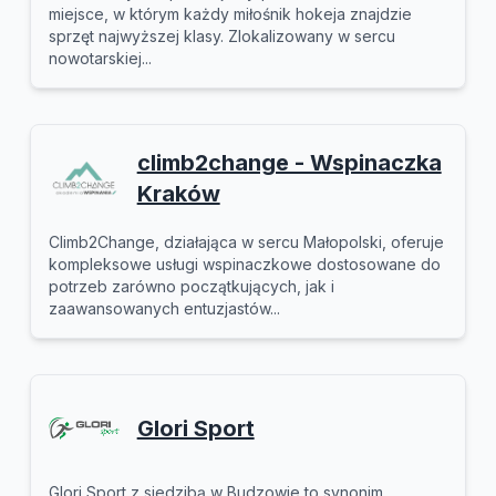
miejsce, w którym każdy miłośnik hokeja znajdzie
sprzęt najwyższej klasy. Zlokalizowany w sercu
nowotarskiej...
climb2change - Wspinaczka
Kraków
Climb2Change, działająca w sercu Małopolski, oferuje
kompleksowe usługi wspinaczkowe dostosowane do
potrzeb zarówno początkujących, jak i
zaawansowanych entuzjastów...
Glori Sport
Glori Sport z siedzibą w Budzowie to synonim