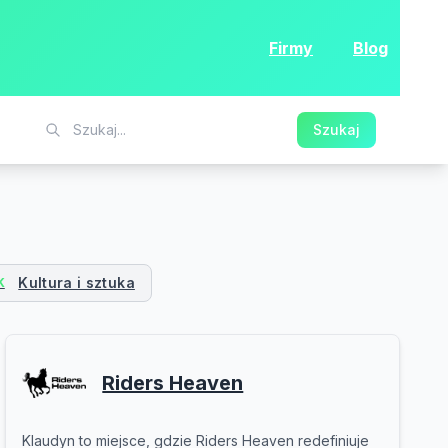
Firmy
Blog
Szukaj
Kultura i sztuka
K
Riders Heaven
Klaudyn to miejsce, gdzie Riders Heaven redefiniuje