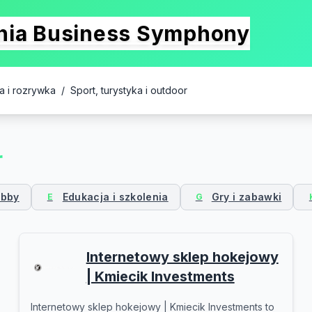
onia Business Symphony
ra i rozrywka
/
Sport, turystyka i outdoor
r
obby
Edukacja i szkolenia
Gry i zabawki
E
G
Internetowy sklep hokejowy
| Kmiecik Investments
Internetowy sklep hokejowy | Kmiecik Investments to