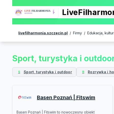
LiveFilharm
livefilharmonia.szczecin.pl
/
Firmy
/
Edukacja, kultu
Sport, turystyka i outdoo
Sport, turystyka i outdoor
Rozrywka i h
S
R
Basen Poznań | Fitswim
Basen Poznań | Fitswim to nowoczesny obiekt