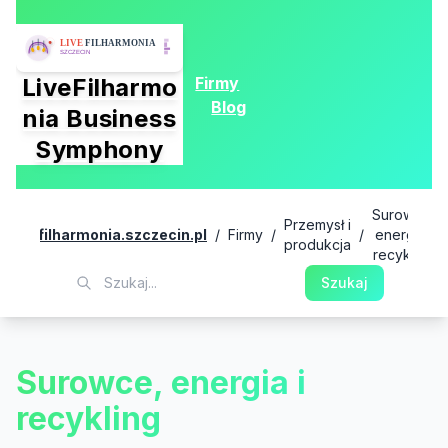
Firmy
LiveFilharmo
Blog
nia Business
Symphony
Surowce,
Przemysł i
livefilharmonia.szczecin.pl
/
Firmy
/
/
energia i
produkcja
recykling
Szukaj
Surowce, energia i
recykling