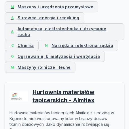
Maszyny i urządzenia przemysłowe
M
Surowce, energia i recykling
S
Automatyka, elektrotechnika i utrzymanie
A
ruchu
Chemia
Narzędzia i elektronarzędzia
C
N
Ogrzewanie, klimatyzacja i wentylacja
O
Maszyny rolnicze i leśne
M
Hurtownia materiałów
tapicerskich - Almitex
Hurtownia materiałów tapicerskich Almitex z siedzibą w
Kępnie to niekwestionowany lider w branży dostaw
tkanin obiciowych. Jako dynamicznie rozwijająca się