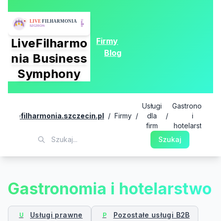
Firmy
LiveFilharmo
Blog
nia Business
Symphony
Usługi
Gastronomia
livefilharmonia.szczecin.pl
/
Firmy
/
dla
/
i
firm
hotelarstwo
Szukaj
Gastronomia i hotelarstwo
Usługi prawne
Pozostałe usługi B2B
U
P