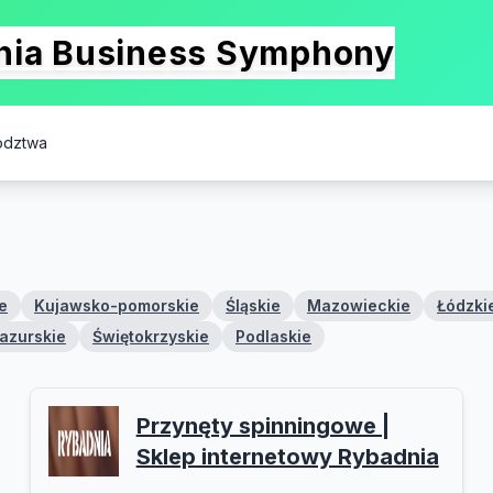
onia Business Symphony
ództwa
e
Kujawsko-pomorskie
Śląskie
Mazowieckie
Łódzki
azurskie
Świętokrzyskie
Podlaskie
Przynęty spinningowe |
Sklep internetowy Rybadnia