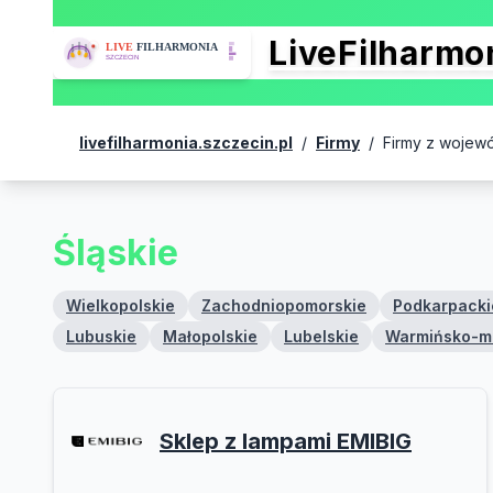
LiveFilharm
livefilharmonia.szczecin.pl
/
Firmy
/
Firmy z wojew
Śląskie
Wielkopolskie
Zachodniopomorskie
Podkarpacki
Lubuskie
Małopolskie
Lubelskie
Warmińsko-m
Sklep z lampami EMIBIG