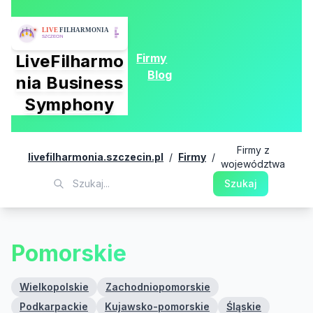
Firmy
LiveFilharmo
Blog
nia Business
Symphony
Firmy z
livefilharmonia.szczecin.pl
/
Firmy
/
województwa
Szukaj
Pomorskie
Wielkopolskie
Zachodniopomorskie
Podkarpackie
Kujawsko-pomorskie
Śląskie