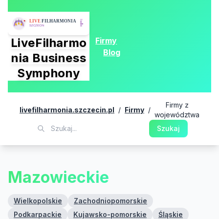
Firmy
LiveFilharmo
Blog
nia Business
Symphony
Firmy z
livefilharmonia.szczecin.pl
/
Firmy
/
województwa
Szukaj
Mazowieckie
Wielkopolskie
Zachodniopomorskie
Podkarpackie
Kujawsko-pomorskie
Śląskie