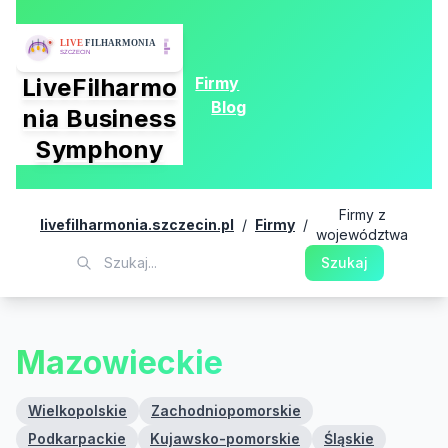
Firmy
LiveFilharmo
Blog
nia Business
Symphony
Firmy z
livefilharmonia.szczecin.pl
/
Firmy
/
województwa
Szukaj
Mazowieckie
Wielkopolskie
Zachodniopomorskie
Podkarpackie
Kujawsko-pomorskie
Śląskie