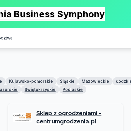
onia Business Symphony
ództwa
e
Kujawsko-pomorskie
Śląskie
Mazowieckie
Łódzki
azurskie
Świętokrzyskie
Podlaskie
Sklep z ogrodzeniami -
centrumgrodzenia.pl