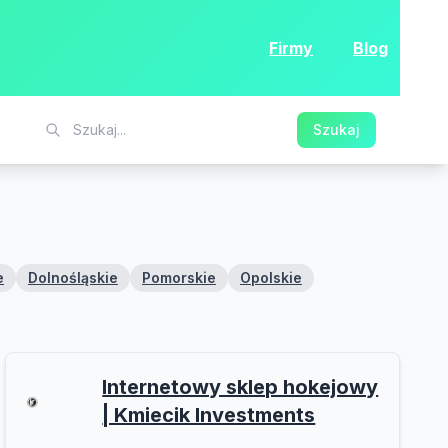
Firmy
Blog
Szukaj
e
Dolnośląskie
Pomorskie
Opolskie
Internetowy sklep hokejowy
| Kmiecik Investments