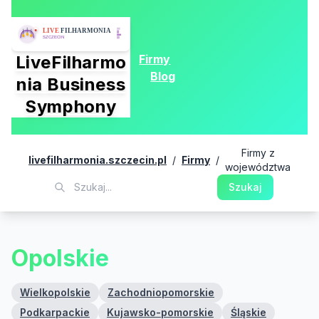
Firmy
LiveFilharmo
Blog
nia Business
Symphony
Firmy z
livefilharmonia.szczecin.pl
/
Firmy
/
województwa
Szukaj
Opolskie
Wielkopolskie
Zachodniopomorskie
Podkarpackie
Kujawsko-pomorskie
Śląskie