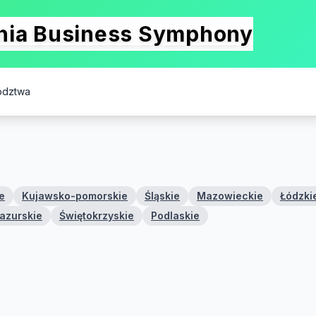
onia Business Symphony
ództwa
e
Kujawsko-pomorskie
Śląskie
Mazowieckie
Łódzki
azurskie
Świętokrzyskie
Podlaskie