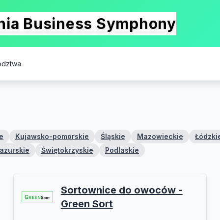
onia Business Symphony
ództwa
e
Kujawsko-pomorskie
Śląskie
Mazowieckie
Łódzki
azurskie
Świętokrzyskie
Podlaskie
Sortownice do owoców -
Green Sort