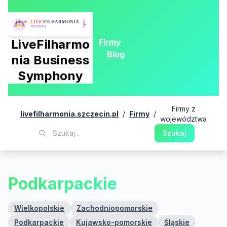
Firmy
LiveFilharmo
Blog
nia Business
Symphony
Firmy z
livefilharmonia.szczecin.pl
/
Firmy
/
województwa
Szukaj
Podkarpackie
Wielkopolskie
Zachodniopomorskie
Podkarpackie
Kujawsko-pomorskie
Śląskie