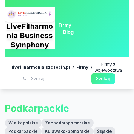
Firmy
LiveFilharmo
Blog
nia Business
Symphony
Firmy z
livefilharmonia.szczecin.pl
/
Firmy
/
województwa
Szukaj
Podkarpackie
Wielkopolskie
Zachodniopomorskie
Podkarpackie
Kujawsko-pomorskie
Śląskie