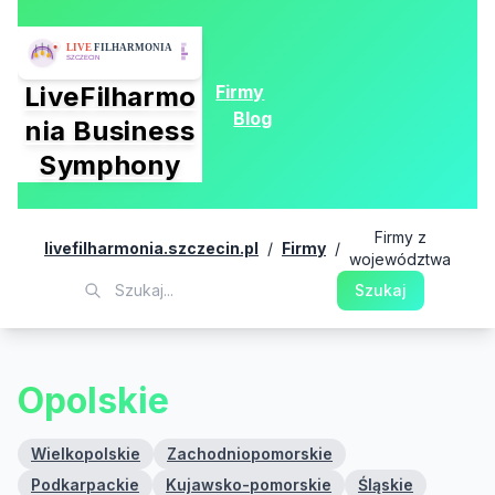
Firmy
LiveFilharmo
Blog
nia Business
Symphony
Firmy z
livefilharmonia.szczecin.pl
/
Firmy
/
województwa
Szukaj
Opolskie
Wielkopolskie
Zachodniopomorskie
Podkarpackie
Kujawsko-pomorskie
Śląskie