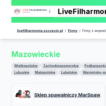
LiveFilharm
livefilharmonia.szczecin.pl
/
Firmy
/
Firmy z wojew
Mazowieckie
Wielkopolskie
Zachodniopomorskie
Podkarpacki
Lubuskie
Małopolskie
Lubelskie
Warmińsko-m
Sklep spawalniczy MarSpaw