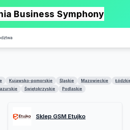
onia Business Symphony
ództwa
e
Kujawsko-pomorskie
Śląskie
Mazowieckie
Łódzki
azurskie
Świętokrzyskie
Podlaskie
Sklep GSM Etujko