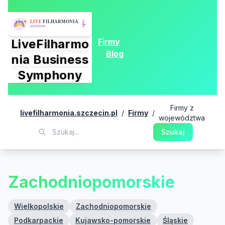
Firmy
LiveFilharmo
Blog
nia Business
Symphony
Firmy z
livefilharmonia.szczecin.pl
/
Firmy
/
województwa
Szukaj
Zachodniopomorskie
Wielkopolskie
Zachodniopomorskie
Podkarpackie
Kujawsko-pomorskie
Śląskie