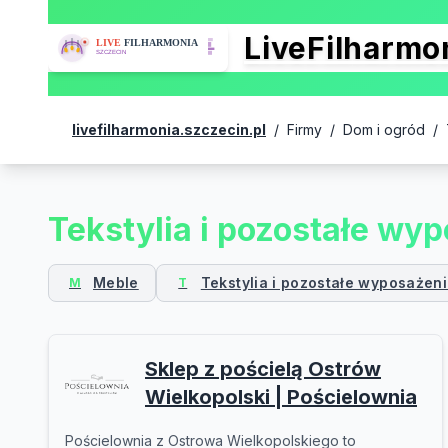
LiveFilharm
livefilharmonia.szczecin.pl
/
Firmy
/
Dom i ogród
/
Tekstylia i pozostałe wy
Meble
Tekstylia i pozostałe wyposażen
M
T
Sklep z pościelą Ostrów
Wielkopolski | Pościelownia
Pościelownia z Ostrowa Wielkopolskiego to