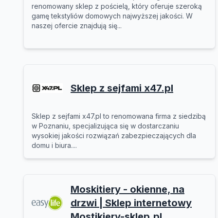
renomowany sklep z pościelą, który oferuje szeroką
gamę tekstyliów domowych najwyższej jakości. W
naszej ofercie znajdują się...
Sklep z sejfami x47.pl
Sklep z sejfami x47.pl to renomowana firma z siedzibą
w Poznaniu, specjalizująca się w dostarczaniu
wysokiej jakości rozwiązań zabezpieczających dla
domu i biura....
Moskitiery - okienne, na
drzwi | Sklep internetowy
Mostikiery-sklep.pl