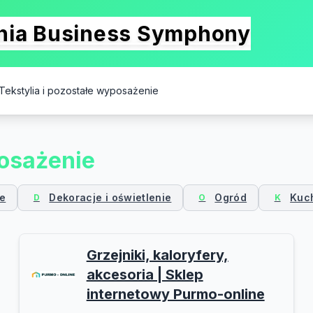
onia Business Symphony
Tekstylia i pozostałe wyposażenie
posażenie
ie
Dekoracje i oświetlenie
Ogród
Kuch
D
O
K
Grzejniki, kaloryfery,
akcesoria | Sklep
internetowy Purmo-online