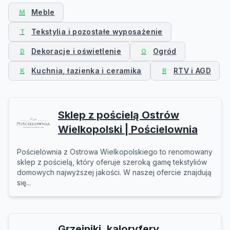
Meble
M
Tekstylia i pozostałe wyposażenie
T
Dekoracje i oświetlenie
Ogród
D
O
Kuchnia, łazienka i ceramika
RTV i AGD
K
R
Sklep z pościelą Ostrów
Wielkopolski | Pościelownia
Pościelownia z Ostrowa Wielkopolskiego to renomowany
sklep z pościelą, który oferuje szeroką gamę tekstyliów
domowych najwyższej jakości. W naszej ofercie znajdują
się...
Grzejniki, kaloryfery,