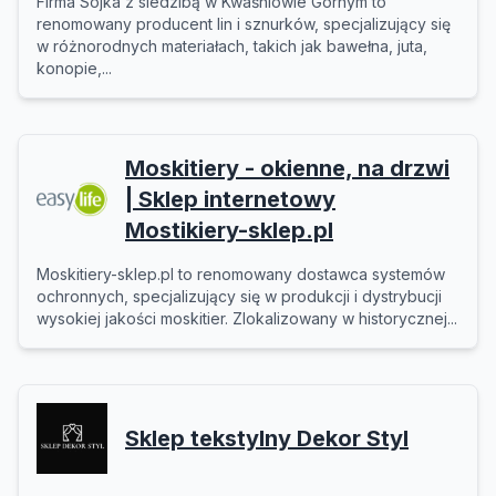
Firma Sojka z siedzibą w Kwaśniowie Górnym to
renomowany producent lin i sznurków, specjalizujący się
w różnorodnych materiałach, takich jak bawełna, juta,
konopie,...
Moskitiery - okienne, na drzwi
| Sklep internetowy
Mostikiery-sklep.pl
Moskitiery-sklep.pl to renomowany dostawca systemów
ochronnych, specjalizujący się w produkcji i dystrybucji
wysokiej jakości moskitier. Zlokalizowany w historycznej...
Sklep tekstylny Dekor Styl