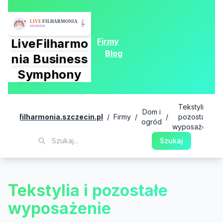
Firmy
LiveFilharmo
Blog
nia Business
Symphony
Tekstylia i
Dom i
livefilharmonia.szczecin.pl
/
Firmy
/
/
pozostałe
ogród
wyposażenie
Szukaj
Tekstylia i pozostałe
wyposażenie