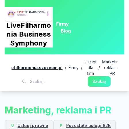
Firmy
LiveFilharmo
Blog
nia Business
Symphony
Usługi
Marketing,
livefilharmonia.szczecin.pl
/
Firmy
/
dla
/
reklama i
firm
PR
Szukaj
Marketing, reklama i PR
Usługi prawne
Pozostałe usługi B2B
U
P