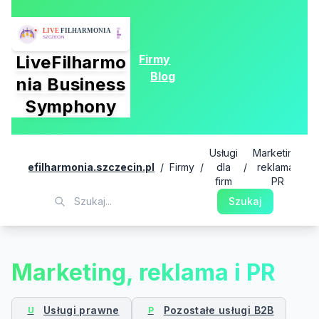
Firmy
LiveFilharmo
Blog
nia Business
Symphony
Usługi
Marketing,
livefilharmonia.szczecin.pl
/
Firmy
/
dla
/
reklama i
firm
PR
Szukaj
Marketing, reklama i PR
Usługi prawne
Pozostałe usługi B2B
U
P