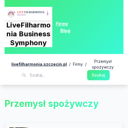
Firmy
LiveFilharmo
Blog
nia Business
Symphony
Przemysł
livefilharmonia.szczecin.pl
/
Firmy
/
spożywczy
Szukaj
Przemysł spożywczy