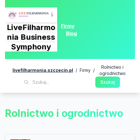
Firmy
LiveFilharmo
Blog
nia Business
Symphony
Rolnictwo i
livefilharmonia.szczecin.pl
/
Firmy
/
ogrodnictwo
Szukaj
Rolnictwo i ogrodnictwo