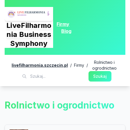
Firmy
LiveFilharmo
Blog
nia Business
Symphony
Rolnictwo i
livefilharmonia.szczecin.pl
/
Firmy
/
ogrodnictwo
Szukaj
Rolnictwo i ogrodnictwo