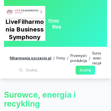
Firmy
LiveFilharmo
Blog
nia Business
Symphony
Surowce,
Przemysł i
livefilharmonia.szczecin.pl
/
Firmy
/
/
energia i
produkcja
recykling
Szukaj
Surowce, energia i
recykling