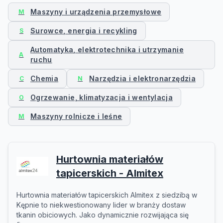
Maszyny i urządzenia przemysłowe
M
Surowce, energia i recykling
S
Automatyka, elektrotechnika i utrzymanie
A
ruchu
Chemia
Narzędzia i elektronarzędzia
C
N
Ogrzewanie, klimatyzacja i wentylacja
O
Maszyny rolnicze i leśne
M
Hurtownia materiałów
tapicerskich - Almitex
Hurtownia materiałów tapicerskich Almitex z siedzibą w
Kępnie to niekwestionowany lider w branży dostaw
tkanin obiciowych. Jako dynamicznie rozwijająca się