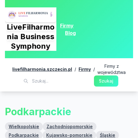
Firmy
LiveFilharmo
Blog
nia Business
Symphony
Firmy z
livefilharmonia.szczecin.pl
/
Firmy
/
województwa
Szukaj
Podkarpackie
Wielkopolskie
Zachodniopomorskie
Podkarpackie
Kujawsko-pomorskie
Śląskie