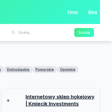
Firmy
Blog
Szukaj
e
Dolnośląskie
Pomorskie
Opolskie
Internetowy sklep hokejowy
| Kmiecik Investments