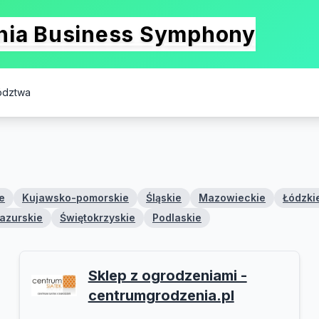
onia Business Symphony
ództwa
e
Kujawsko-pomorskie
Śląskie
Mazowieckie
Łódzki
azurskie
Świętokrzyskie
Podlaskie
Sklep z ogrodzeniami -
centrumgrodzenia.pl