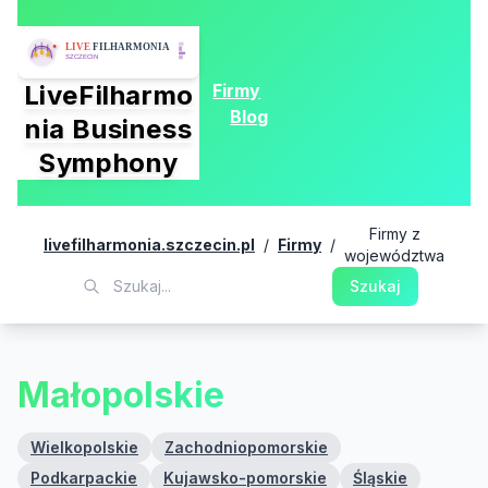
Firmy
LiveFilharmo
Blog
nia Business
Symphony
Firmy z
livefilharmonia.szczecin.pl
/
Firmy
/
województwa
Szukaj
Małopolskie
Wielkopolskie
Zachodniopomorskie
Podkarpackie
Kujawsko-pomorskie
Śląskie