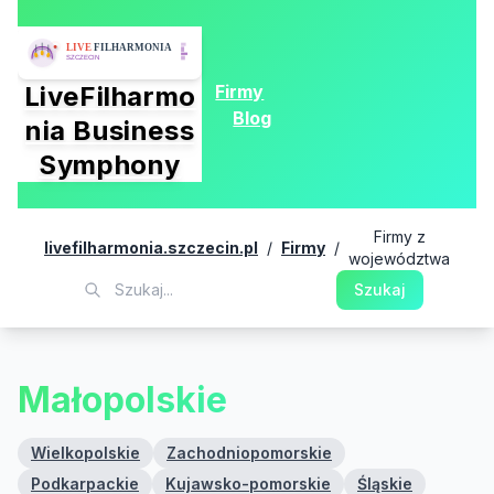
Firmy
LiveFilharmo
Blog
nia Business
Symphony
Firmy z
livefilharmonia.szczecin.pl
/
Firmy
/
województwa
Szukaj
Małopolskie
Wielkopolskie
Zachodniopomorskie
Podkarpackie
Kujawsko-pomorskie
Śląskie