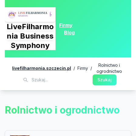
Firmy
LiveFilharmo
Blog
nia Business
Symphony
Rolnictwo i
livefilharmonia.szczecin.pl
/
Firmy
/
ogrodnictwo
Szukaj
Rolnictwo i ogrodnictwo